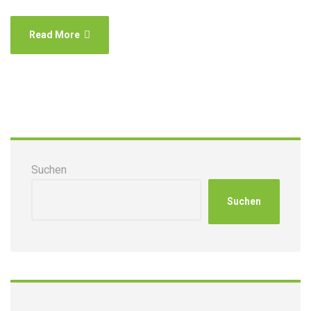
Read More
Suchen
Suchen