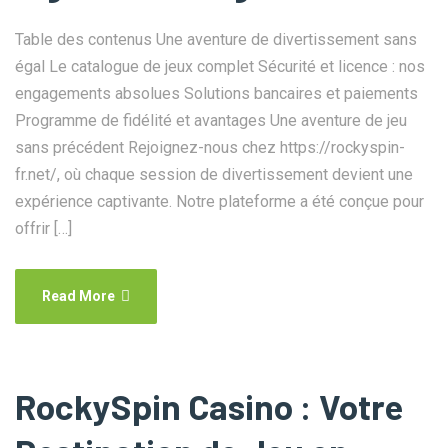
Table des contenus Une aventure de divertissement sans
égal Le catalogue de jeux complet Sécurité et licence : nos
engagements absolues Solutions bancaires et paiements
Programme de fidélité et avantages Une aventure de jeu
sans précédent Rejoignez-nous chez https://rockyspin-
fr.net/, où chaque session de divertissement devient une
expérience captivante. Notre plateforme a été conçue pour
offrir […]
Read More
RockySpin Casino : Votre