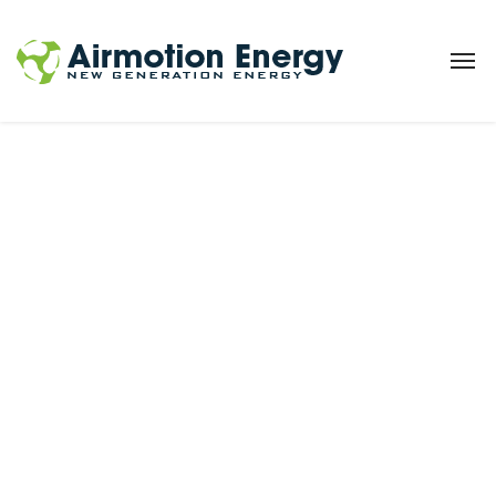
Author: