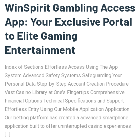
WinSpirit Gambling Access
App: Your Exclusive Portal
to Elite Gaming
Entertainment
Index of Sections Effortless Access Using The App
System Advanced Safety Systems Safeguarding Your
Personal Data Step-by-Step Account Creation Procedure
Vast Casino Library at One’s Fingertips Comprehensive
Financial Options Technical Specifications and Support
Effortless Entry Using Our Mobile Application Application
Our betting platform has created a advanced smartphone
application built to offer uninterrupted casino experiences
[…]