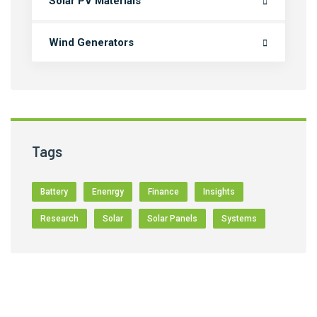
Solar PV Materials
Wind Generators
Tags
Battery
Enenrgy
Finance
Insights
Research
Solar
Solar Panels
Systems